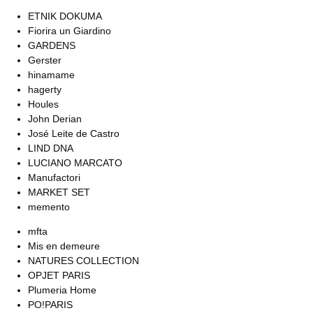
ETNIK DOKUMA
Fiorira un Giardino
GARDENS
Gerster
hinamame
hagerty
Houles
John Derian
José Leite de Castro
LIND DNA
LUCIANO MARCATO
Manufactori
MARKET SET
memento
mfta
Mis en demeure
NATURES COLLECTION
OPJET PARIS
Plumeria Home
PO!PARIS