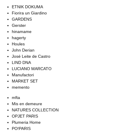
ETNIK DOKUMA
Fiorira un Giardino
GARDENS
Gerster
hinamame
hagerty
Houles
John Derian
José Leite de Castro
LIND DNA
LUCIANO MARCATO
Manufactori
MARKET SET
memento
mfta
Mis en demeure
NATURES COLLECTION
OPJET PARIS
Plumeria Home
PO!PARIS